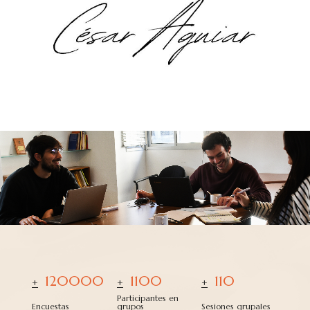
120000
1100
110
+
+
+
Participantes en
Encuestas
grupos
Sesiones grupales