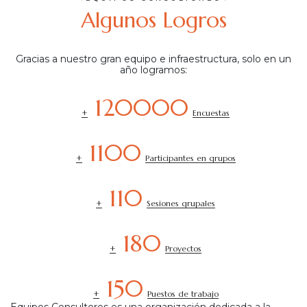
Algunos Logros
Gracias a nuestro gran equipo e infraestructura, solo en un
año logramos:
120000
+
Encuestas
1100
+
Participantes en grupos
110
+
Sesiones grupales
180
+
Proyectos
150
+
Puestos de trabajo
Equipos Consultores es una organización dedicada a la