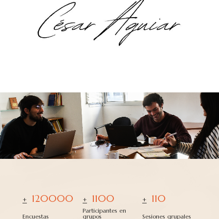
120000
1100
110
+
+
+
Participantes en
Encuestas
grupos
Sesiones grupales