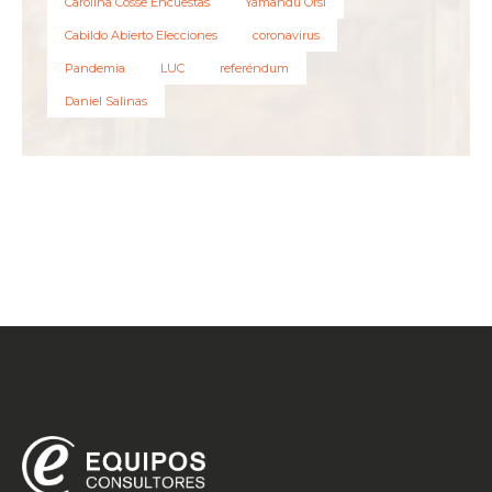
Carolina Cosse Encuestas
Yamandú Orsi
Cabildo Abierto Elecciones
coronavirus
Pandemia
LUC
referéndum
Daniel Salinas