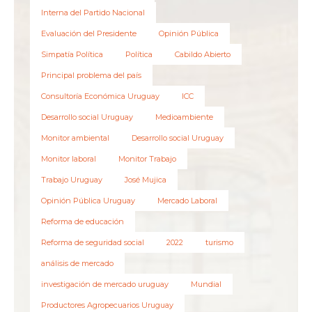
Interna del Partido Nacional
Evaluación del Presidente
Opinión Pública
Simpatía Política
Política
Cabildo Abierto
Principal problema del país
Consultoría Económica Uruguay
ICC
Desarrollo social Uruguay
Medioambiente
Monitor ambiental
Desarrollo social Uruguay
Monitor laboral
Monitor Trabajo
Trabajo Uruguay
José Mujica
Opinión Pública Uruguay
Mercado Laboral
Reforma de educación
Reforma de seguridad social
2022
turismo
análisis de mercado
investigación de mercado uruguay
Mundial
Productores Agropecuarios Uruguay