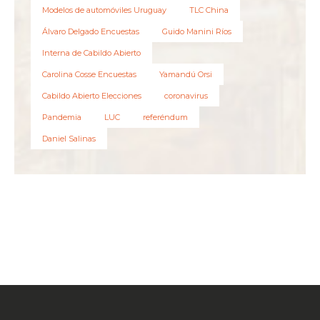
Modelos de automóviles Uruguay
TLC China
Álvaro Delgado Encuestas
Guido Manini Ríos
Interna de Cabildo Abierto
Carolina Cosse Encuestas
Yamandú Orsi
Cabildo Abierto Elecciones
coronavirus
Pandemia
LUC
referéndum
Daniel Salinas