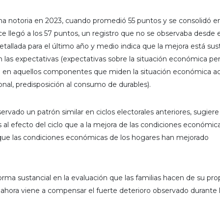
a notoria en 2023, cuando promedió 55 puntos y se consolidó en
e llegó a los 57 puntos, un registro que no se observaba desde el
tallada para el último año y medio indica que la mejora está su
 las expectativas (expectativas sobre la situación económica per
nto en aquellos componentes que miden la situación económica act
nal, predisposición al consumo de durables).
vado un patrón similar en ciclos electorales anteriores, sugiere
 al efecto del ciclo que a la mejora de las condiciones económica
o que las condiciones económicas de los hogares han mejorado
ma sustancial en la evaluación que las familias hacen de su pro
ahora viene a compensar el fuerte deterioro observado durante 