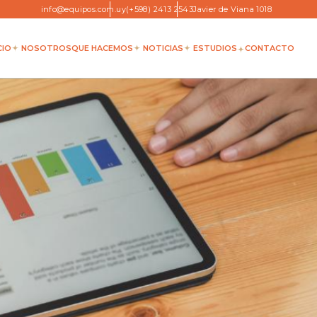
info@equipos.com.uy
(+598) 2413 2543
Javier de Viana 1018
CIO
NOSOTROS
QUE HACEMOS
NOTICIAS
ESTUDIOS
CONTACTO