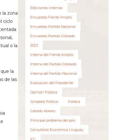
Elecciones internas
 la zona
Encuestas Frente Amplio
 ciclo
Encuestas Partido Nacional
stentada
Encuestas Partido Colorado
sonal,
ual o la
2023
Interna del Frente Amplio
Interna del Partido Colorado
 que la
Interna del Partido Nacional
s de las
Evaluación del Presidente
Opinión Pública
Simpatía Política
Política
Cabildo Abierto
pia
Principal problema del país
la
Consultoría Económica Uruguay
ICC