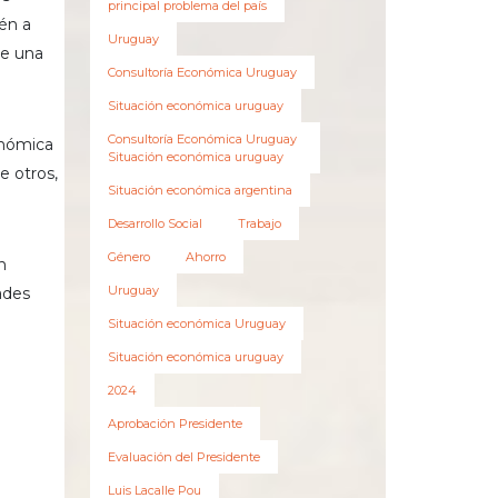
principal problema del país
én a
Uruguay
ce una
Consultoría Económica Uruguay
Situación económica uruguay
Consultoría Económica Uruguay
onómica
Situación económica uruguay
e otros,
Situación económica argentina
Desarrollo Social
Trabajo
Género
Ahorro
n
Uruguay
ades
Situación económica Uruguay
Situación económica uruguay
2024
Aprobación Presidente
Evaluación del Presidente
Luis Lacalle Pou