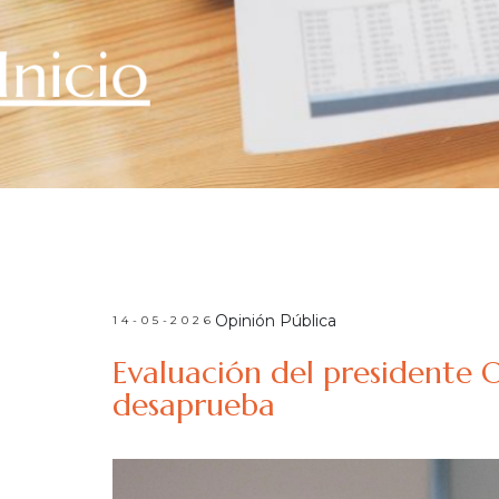
Inicio
Opinión Pública
14-05-2026
Evaluación del presidente 
desaprueba