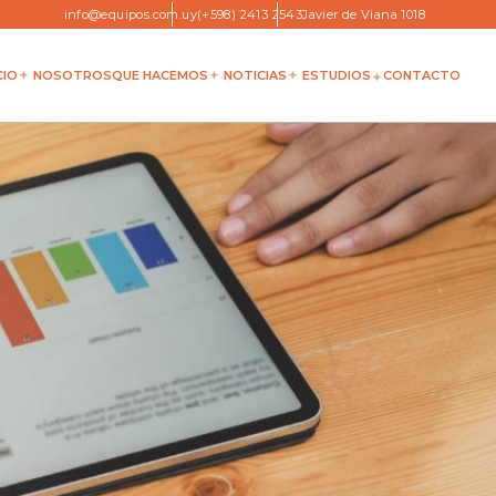
info@equipos.com.uy
(+598) 2413 2543
Javier de Viana 1018
CIO
NOSOTROS
QUE HACEMOS
NOTICIAS
ESTUDIOS
CONTACTO