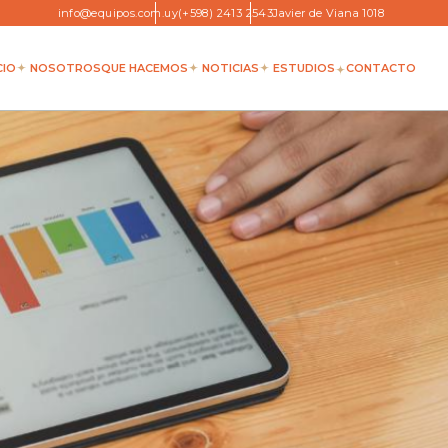
info@equipos.com.uy
(+598) 2413 2543
Javier de Viana 1018
CIO
NOSOTROS
QUE HACEMOS
NOTICIAS
ESTUDIOS
CONTACTO