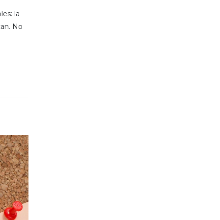
es: la
can. No