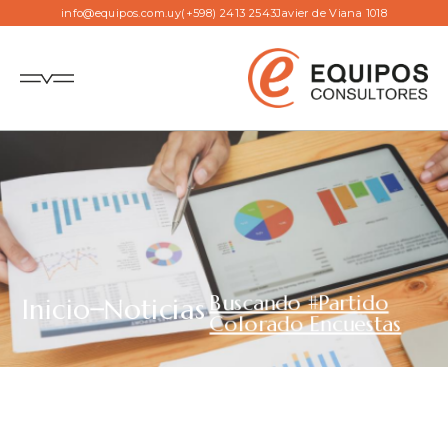
info@equipos.com.uy
(+598) 2413 2543
Javier de Viana 1018
Buscando #Partido
Inicio
Noticias
Colorado Encuestas