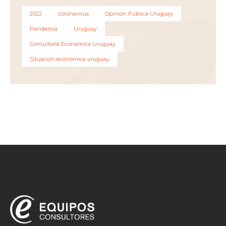
2022
coronavirus
Opinión Pública Uruguay
Pandemia
Uruguay
Consultoría Económica Uruguay
Situación económica uruguay