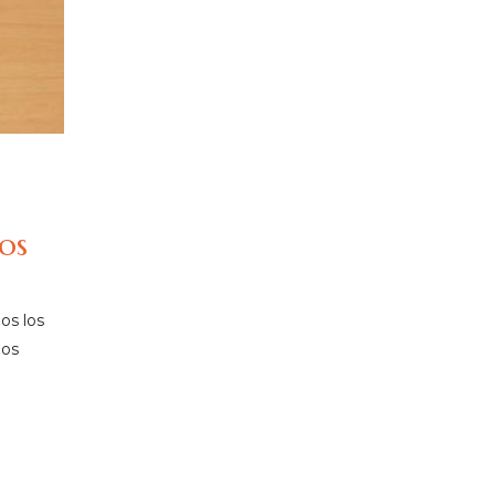
vos
os los
hos