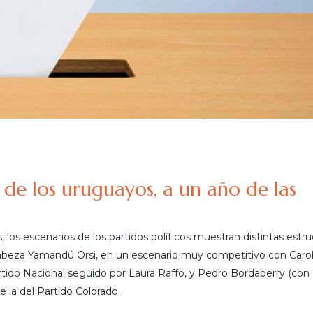
 de los uruguayos, a un año de las
 los escenarios de los partidos políticos muestran distintas estru
abeza Yamandú Orsi, en un escenario muy competitivo con Carol
rtido Nacional seguido por Laura Raffo, y Pedro Bordaberry (con
 la del Partido Colorado.