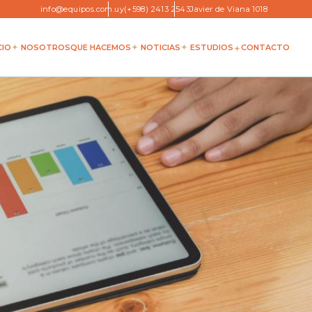
info@equipos.com.uy
(+598) 2413 2543
Javier de Viana 1018
CIO
NOSOTROS
QUE HACEMOS
NOTICIAS
ESTUDIOS
CONTACTO