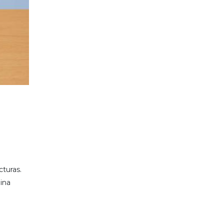
cturas.
ina