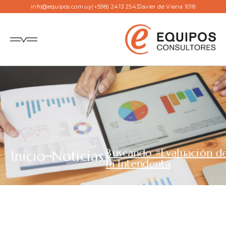
info@equipos.com.uy
(+598) 2413 2543
Javier de Viana 1018
Buscando #Evaluación d
Inicio
Noticias
la Intendenta